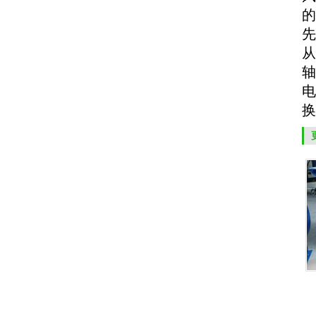
的
先
从
轴
电
换