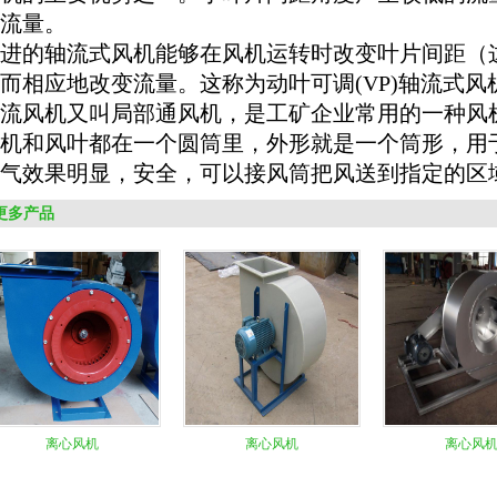
流量。
进的轴流式风机能够在风机运转时改变叶片间距（
而相应地改变流量。这称为动叶可调
(VP)
轴流式风
流风机又叫局部
通风机
，是工矿企业常用的一种风
机
和风叶都在一个圆筒里，外形就是一个筒形，用
气效果明显，安全，可以接
风筒
把风送到指定的区
更多产品
离心风机
离心风机
离心风